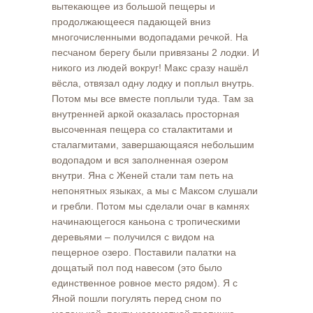
вытекающее из большой пещеры и
продолжающееся падающей вниз
многочисленными водопадами речкой. На
песчаном берегу были привязаны 2 лодки. И
никого из людей вокруг! Макс сразу нашёл
вёсла, отвязал одну лодку и поплыл внутрь.
Потом мы все вместе поплыли туда. Там за
внутренней аркой оказалась просторная
высоченная пещера со сталактитами и
сталагмитами, завершающаяся небольшим
водопадом и вся заполненная озером
внутри. Яна с Женей стали там петь на
непонятных языках, а мы с Максом слушали
и гребли. Потом мы сделали очаг в камнях
начинающегося каньона с тропическими
деревьями – получился с видом на
пещерное озеро. Поставили палатки на
дощатый пол под навесом (это было
единственное ровное место рядом). Я с
Яной пошли погулять перед сном по