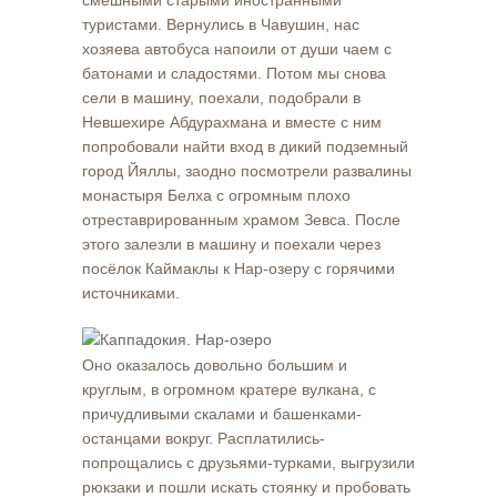
смешными старыми иностранными
туристами. Вернулись в Чавушин, нас
хозяева автобуса напоили от души чаем с
батонами и сладостями. Потом мы снова
сели в машину, поехали, подобрали в
Невшехире Абдурахмана и вместе с ним
попробовали найти вход в дикий подземный
город Йяллы, заодно посмотрели развалины
монастыря Белха с огромным плохо
отреставрированным храмом Зевса. После
этого залезли в машину и поехали через
посёлок Каймаклы к Нар-озеру с горячими
источниками.
Оно оказалось довольно большим и
круглым, в огромном кратере вулкана, с
причудливыми скалами и башенками-
останцами вокруг. Расплатились-
попрощались с друзьями-турками, выгрузили
рюкзаки и пошли искать стоянку и пробовать