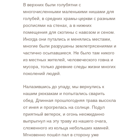
В верхних были голубятни с
многочисленными маленькими нишами для
голубей, в средних храмы-церкви с разными
росписями на стенах, а в нижних
помещения для скотины с навозом и сеном.
Иногда они путались и менялись местами,
многие были разрушены землетрясениями и
частично осыпавшиеся. Не было там никого
из местных жителей, человеческого говна и
мусора, только древние следы жизни многих
поколений людей.
Налазившись до упаду, мы вернулись к
нашим рюкзакам и попытались сварить
обед. Длинная прошлогодняя трава высохла
от инея и прогрелась на солнце. Подул
приятный ветерок, и огонь неожиданно
выпрыгнул на эту траву из нашего очага,
сложенного из кольца небольших камней.
Мгновенно пошёл пал в сторону уже