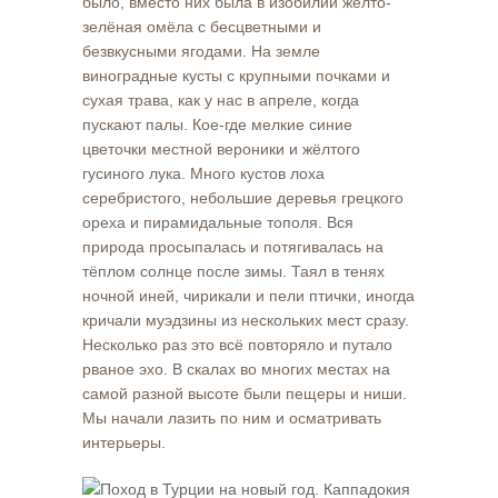
было, вместо них была в изобилии жёлто-
зелёная омёла с бесцветными и
безвкусными ягодами. На земле
виноградные кусты с крупными почками и
сухая трава, как у нас в апреле, когда
пускают палы. Кое-где мелкие синие
цветочки местной вероники и жёлтого
гусиного лука. Много кустов лоха
серебристого, небольшие деревья грецкого
ореха и пирамидальные тополя. Вся
природа просыпалась и потягивалась на
тёплом солнце после зимы. Таял в тенях
ночной иней, чирикали и пели птички, иногда
кричали муэдзины из нескольких мест сразу.
Несколько раз это всё повторяло и путало
рваное эхо. В скалах во многих местах на
самой разной высоте были пещеры и ниши.
Мы начали лазить по ним и осматривать
интерьеры.