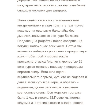
деревьв с висящими на них лимонами и
мандарино-апельсинами, на вкус они были
слишком кислыми для завтрака.
Женя зашёл в магазин с музыкальными
инструментами и стал покупать там что-то
похожее на овальную балалайку без
дырочки, называется это чудо Баглама.
Продавец на радостях после совершения
покупки напоил нас всех чаем. Потом мы
вышли на набережную и сели в прогулочную
яхту, чтобы пройти морем вокруг
прекрасного мыса Алания с крепостью 13
века турков-османов наверху и пещерами
пиратов внизу. Яхта шла вдоль
вертикального обрыва, чуть его не задевая и
давая заглянуть в пещеры, а обратно –
подальше, давая рассмотреть верхние
крепостные стены. Вся морская прогулка
была 1 час и стоила 8$.После мы поели
шаурмы и, оставив рюкзаки в кафе, пошли