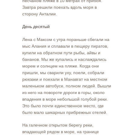
песчаном пляже в 10 метрах от прибоя.
Завтра решили поехать вдоль моря в
сторону Анталии.
День десятый
Лена с Максом с утра пораньше сбегали на
мыс Алания и сплавали в пещеру пиратов,
купили на обратном пути рыбы, айвы и
бананов. Мы же купались и наслаждались
морем и солнцем на пляже. Когда они
пришли, мы сварили уху, поели, собрали
рюкзаки и поехали в Манавгат на местном
маленьком автобусе, полном людей. Вышли
из него на повороте дороги в горы, около
впадения в море небольшой голубой реки.
Это было почти единственное место, где
было мало шикарных прибрежных отелей.
На галечном открытом берегу реки,
впадающей рядом в море, на границе