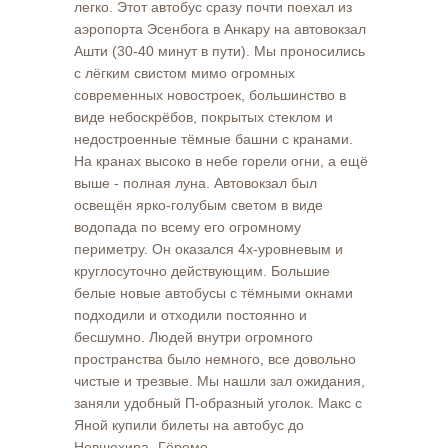
легко. Этот автобус сразу почти поехал из
аэропорта Эсенбога в Анкару на автовокзал
Ашти (30-40 минут в пути). Мы проносились
с лёгким свистом мимо огромных
современных новостроек, большинство в
виде небоскрёбов, покрытых стеклом и
недостроенные тёмные башни с кранами.
На кранах высоко в небе горели огни, а ещё
выше - полная луна. Автовокзал был
освещён ярко-голубым светом в виде
водопада по всему его огромному
периметру. Он оказался 4х-уровневым и
круглосуточно действующим. Большие
белые новые автобусы с тёмными окнами
подходили и отходили постоянно и
бесшумно. Людей внутри огромного
пространства было немного, все довольно
чистые и трезвые. Мы нашли зал ожидания,
заняли удобный П-образный уголок. Макс с
Яной купили билеты на автобус до
Невшехира- Гёреме.