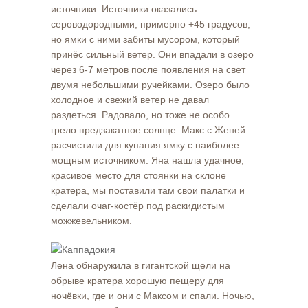
источники. Источники оказались
сероводородными, примерно +45 градусов,
но ямки с ними забиты мусором, который
принёс сильный ветер. Они впадали в озеро
через 6-7 метров после появления на свет
двумя небольшими ручейками. Озеро было
холодное и свежий ветер не давал
раздеться. Радовало, но тоже не особо
грело предзакатное солнце. Макс с Женей
расчистили для купания ямку с наиболее
мощным источником. Яна нашла удачное,
красивое место для стоянки на склоне
кратера, мы поставили там свои палатки и
сделали очаг-костёр под раскидистым
можжевельником.
Лена обнаружила в гигантской щели на
обрыве кратера хорошую пещеру для
ночёвки, где и они с Максом и спали. Ночью,