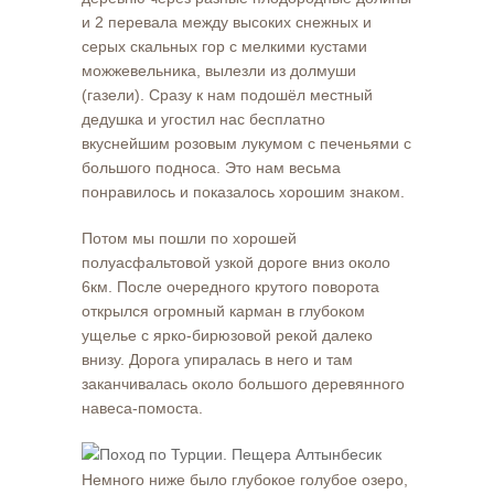
и 2 перевала между высоких снежных и
серых скальных гор с мелкими кустами
можжевельника, вылезли из долмуши
(газели). Сразу к нам подошёл местный
дедушка и угостил нас бесплатно
вкуснейшим розовым лукумом с печеньями с
большого подноса. Это нам весьма
понравилось и показалось хорошим знаком.
Потом мы пошли по хорошей
полуасфальтовой узкой дороге вниз около
6км. После очередного крутого поворота
открылся огромный карман в глубоком
ущелье с ярко-бирюзовой рекой далеко
внизу. Дорога упиралась в него и там
заканчивалась около большого деревянного
навеса-помоста.
Немного ниже было глубокое голубое озеро,