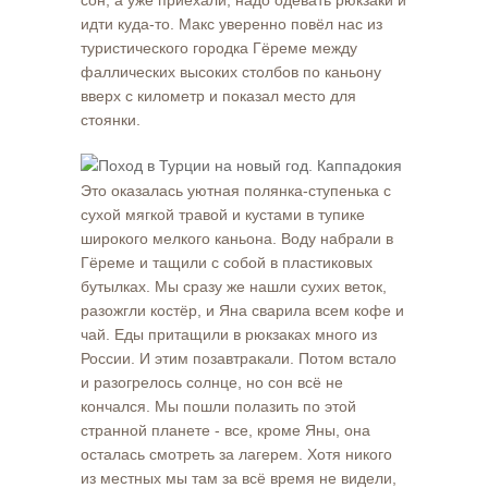
сон, а уже приехали, надо одевать рюкзаки и
идти куда-то. Макс уверенно повёл нас из
туристического городка Гёреме между
фаллических высоких столбов по каньону
вверх с километр и показал место для
стоянки.
Это оказалась уютная полянка-ступенька с
сухой мягкой травой и кустами в тупике
широкого мелкого каньона. Воду набрали в
Гёреме и тащили с собой в пластиковых
бутылках. Мы сразу же нашли сухих веток,
разожгли костёр, и Яна сварила всем кофе и
чай. Еды притащили в рюкзаках много из
России. И этим позавтракали. Потом встало
и разогрелось солнце, но сон всё не
кончался. Мы пошли полазить по этой
странной планете - все, кроме Яны, она
осталась смотреть за лагерем. Хотя никого
из местных мы там за всё время не видели,