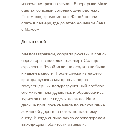
извлечения разных звуков. В перерыве Макс
сделал со всеми согревающую растяжку.
Потом все, кроме меня с Женей пошли
спать в пещеру, где до этого ночевали Лена
с Максом.
День шестой
Мы позавтракали, собрали рюкзаки и пошли
через горы в посёлок Гюзелюрт. Солнце
скрылось в белой мгле, но осадков не было,
к нашей радости. После спуска из нашего
кратера вулкана мы прошли через
полупещерный полуразрушенный посёлок,
его жители нам удивились и обрадовались,
туристов они не видели до этого. Идти
дальше пришлось сначала по липкой глине
земляной дороги, а потом по плотному
снегу. Иногда сильно пахло сероводородом,
выходящим поблизости из земли.