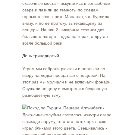
сказочные места – искупались в волшебном
озере и лазили до темноты по следам
горных козлов к реке Манавгат, что бурлила
внизу, и по её притоку, вытекающему из
пещеры. Нашли 2 шикарные стоянки для
большого лагеря – одна на горах, а другая
возле большой реки.
День тринадцатый
Утром мы собрали рюкзаки и поплыли по
озеру на лодке прощаться с пещерой. На
этот раз мы молчали и не включали фонари.
Слушали пещеру и смотрели в бездонную
разноцветную тьму.
Ярко-сине-голубым светилось изнутри озеро
в выходе наружу, от этого поток-арка тоже
играл бликами этого цвета. Свешивались к
прозрачной воде зелёные листья