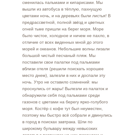
сменилась пальмами и кипарисами. Мы
вышли из автобуса в тёплую, пахнущую
цветами ночь, и на деревьях были листья! В
предрассветной, полной звёзд и цветных
огней тьме пришли на берег моря. Море
было чистое, холодное и ничем не пахло, в
отличие от всех виденных мной до этого
морей и океанов. Небольшие волны лизали
большой чистый песчаный пляж. Мы
поставили свои палатки под пальмами
вблизи отеля (решили поискать хорошее
место днем), залезли в них и доспали эту
ночь. Утро не оставило сомнений: мы
проснулись от жары! Вылезли из палаток и
обнаружили себя под пальмами среди
газонов с цветами на берегу ярко-голубого
моря. Костёр с кофе тут был неуместен,
поэтому мы быстро всё собрали и двинулись
в город в поисках завтрака. Шли по
широкому бульвару между невысоких