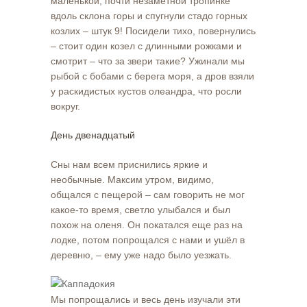
маленькой, почти незаметной тропинке
вдоль склона горы и спугнули стадо горных
козлих – штук 9! Посидели тихо, повернулись
– стоит один козел с длинными рожками и
смотрит – что за звери такие? Ужинали мы
рыбой с бобами с берега моря, а дров взяли
у раскидистых кустов олеандра, что росли
вокруг.
День двенадцатый
Сны нам всем приснились яркие и
необычные. Максим утром, видимо,
общался с пещерой – сам говорить не мог
какое-то время, светло улыбался и был
похож на оленя. Он покатался еще раз на
лодке, потом попрощался с нами и ушёл в
деревню, – ему уже надо было уезжать.
Мы попрощались и весь день изучали эти