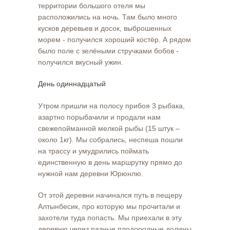
территории большого отеля мы
расположились на ночь. Там было много
кусков деревьев и досок, выброшенных
морем - получился хороший костёр. А рядом
было поле с зелёными стручками бобов -
получился вкусный ужин.
День одиннадцатый
Утром пришли на полосу прибоя 3 рыбака,
азартно порыбачили и продали нам
свежепойманной мелкой рыбы (15 штук –
около 1кг). Мы собрались, неспеша пошли
на трассу и умудрились поймать
единственную в день маршрутку прямо до
нужной нам деревни Юрюнлю.
От этой деревни начинался путь в пещеру
Алтынбесик, про которую мы прочитали и
захотели туда попасть. Мы приехали в эту
деревню через разные плодородные долины