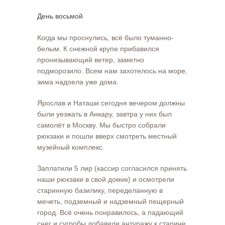
День восьмой
Когда мы проснулись, всё было туманно-
белым. К снежной крупе прибавился
пронизывающий ветер, заметно
подморозило. Всем нам захотелось на море,
зима надоела уже дома.
Ярослав и Наташи сегодня вечером должны
были уезжать в Анкару, завтра у них был
самолёт в Москву. Мы быстро собрали
рюкзаки и пошли вверх смотреть местный
музейный комплекс.
Заплатили 5 лир (кассир согласился принять
наши рюкзаки в свой домик) и осмотрели
старинную базилику, переделанную в
мечеть, подземный и надземный пещерный
город. Всё очень понравилось, а падающий
снег и сугробы добавили антуражу к старине.