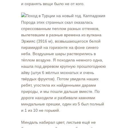
и охранять вещи было не от кого.
Порода этих странных скал оказалась
спрессованным пеплом разных оттенков,
вылетевшим в разные времена из вулкана
Эржияс (3916 м), возвышающегося белой
пирамидой на горизонте на фоне синего
неба. Воздушные шары растворились в
тёплом воздухе. Я походила немного одна,
нашла под деревом крупную прошлогоднюю
айву (штук 6 жёлтых мохнатых и очень
твёрдых фруктов). Потом увидела наших
ребят, угостила их найденными дарами
природы, и мы пошли дальше вместе. По
дороге находили и разбивали камнями
миндальные орешки, один из 5 был полный
и 1 из 10 не горький.
Миндаль набирал цвет, листьев ещё не