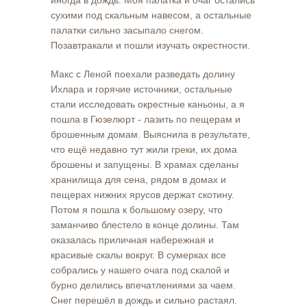
иногда в дождь. Моя палатка и очаг остались
сухими под скальным навесом, а остальные
палатки сильно засыпало снегом.
Позавтракали и пошли изучать окрестности.
Макс с Леной поехали разведать долину
Ихлара и горячие источники, остальные
стали исследовать окрестные каньоны, а я
пошла в Гюзелюрт - лазить по пещерам и
брошенным домам. Выяснила в результате,
что ещё недавно тут жили греки, их дома
брошены и запущены. В храмах сделаны
хранилища для сена, рядом в домах и
пещерах нижних ярусов держат скотину.
Потом я пошла к большому озеру, что
заманчиво блестело в конце долины. Там
оказалась приличная набережная и
красивые скалы вокруг. В сумерках все
собрались у нашего очага под скалой и
бурно делились впечатлениями за чаем.
Снег перешёл в дождь и сильно растаял.