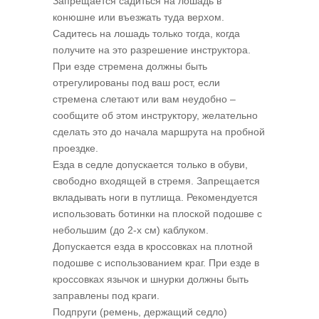
Запрещается садиться на лошадь в
конюшне или въезжать туда верхом.
Садитесь на лошадь только тогда, когда
получите на это разрешение инструктора.
При езде стремена должны быть
отрегулированы под ваш рост, если
стремена слетают или вам неудобно –
сообщите об этом инструктору, желательно
сделать это до начала маршрута на пробной
проездке.
Езда в седле допускается только в обуви,
свободно входящей в стремя. Запрещается
вкладывать ноги в путлища. Рекомендуется
использовать ботинки на плоской подошве с
небольшим (до 2-х см) каблуком.
Допускается езда в кроссовках на плотной
подошве с использованием краг. При езде в
кроссовках язычок и шнурки должны быть
заправлены под краги.
Подпруги (ремень, держащий седло)