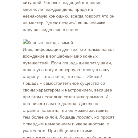
ситуаций. Человек, ездящий в течение
многих лет каждый день, придя на
незнакомую конюшню, всегда говорит, что он
не мастер, "умеют ездить" лишь новички,
пару раз сидевшие в седле.
Итак, информация для тех, кто только начал
вхождение в волшебный мир конных
путешествий. Если лошадь шевелит ушами,
подогнула ногу и повернула голову в вашу
сторону – это значит, что она… Живая!
Лошадь – самостоятельное существо со
своим характером и настроением, весящее
при этом несколько сотен килограммов. И
она ничего вам не должна. Довольно
странно полагать, что ее можно заставить,
тем более силой. Лошадь
просят
, но просят
с твердым намерением и уверенностью,
с
уважением
. При общении с этими
животными следует учитывать особенности