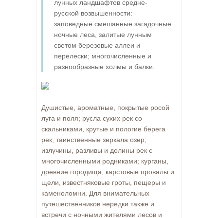
лунных ландшафтов средне-
русской возвышенности:
заповедные смешанные загадочные
ночные леса, залитые лунным
светом березовые аллеи и
перелески; многочисленные и
разнообразные холмы и балки.
Душистые, ароматные, покрытые росой
луга и поля; русла сухих рек со
скальниками, крутые и пологие берега
рек; таинственные зеркала озер;
излучины, разливы и долины рек с
многочисленными родниками; курганы,
древние городища; карстовые провалы и
щели, известняковые гроты, пещеры и
каменоломни. Для внимательных
путешественников нередки также и
встречи с ночными жителями лесов и