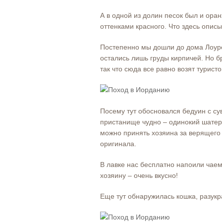
А в одной из долин песок был и ора
оттенками красного. Что здесь опис
Постепенно мы дошли до дома Лоурен
остались лишь груды кирпичей. Но б
так что сюда все равно возят туристо
Посему тут обосновался бедуин с су
пристанище чудно – одинокий шатер в
можно принять хозяина за верящего 
оригинала.
В лавке нас бесплатно напоили чае
хозяину – очень вкусно!
Еще тут обнаружилась кошка, разук