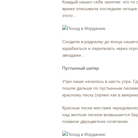
Каждый нашел себе занятие: кто-то ст
время описывала последние четыре д
этого...
Сходили в радиалку до конца нашего
карабкаться и перелезать через огр
звездами…
Пустынный шатер
Утро наше началось в шесть утра. Г
пошли дальше по пустынным пескам.
красному песку (прямо как в америк
Красные пески местами чередовалис
над желтым песком возвышается барх
плавное двухцветное сочетание.