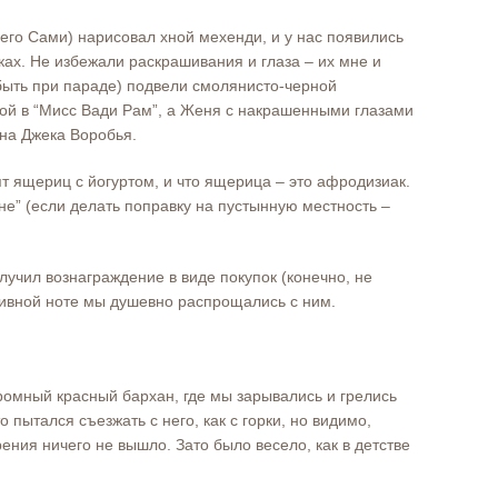
го Сами) нарисовал хной мехенди, и у нас появились
ах. Не избежали раскрашивания и глаза – их мне и
быть при параде) подвели смолянисто-черной
ткой в “Мисс Вади Рам”, а Женя с накрашенными глазами
на Джека Воробья.
т ящериц с йогуртом, и что ящерица – это афродизиак.
не” (если делать поправку на пустынную местность –
учил вознаграждение в виде покупок (конечно, не
итивной ноте мы душевно распрощались с ним.
ромный красный бархан, где мы зарывались и грелись
-то пытался съезжать с него, как с горки, но видимо,
рения ничего не вышло. Зато было весело, как в детстве