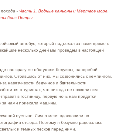
 похода -
Часть 1. Водные каньоны и Мертвое море
,
ьоны близ Петры
 рейсовый автобус, который подъехал за нами прямо к
лижайшие несколько дней мы проведем в настоящей
”, где нас сразу же обступили бедуины, наперебой
нгов. Отбившись от них, мы созвонились с кемпингом,
з-за навязчивости бедуинов и бдительности
заботится о туристах, что никогда не позволит им
отправит в гостиницу, первую ночь нам придется
ре за нами приехали машины.
есчаной пустыне. Лично меня вдохновили на
отографии отсюда. Поэтому я безумно радовалась
светлых и темных песков перед ними.