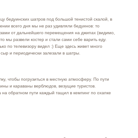
цу бедуинских шатров под большой тенистой скалой, в
ении всего дня мы не раз удивляли бедуинов: то
азами от дальнейшего перемещения на джипах (видимо,
что мы развели костер и стали сами себе варить еду.
лько по телевизору видел :) Еще здесь живет много
 сыр и периодически залезали в шатры.
у, чтобы погрузиться в местную атмосферу. По пути
ины и караваны верблюдов, везущие туристов.
а на обратном пути каждый тащил в кемпинг по охапке