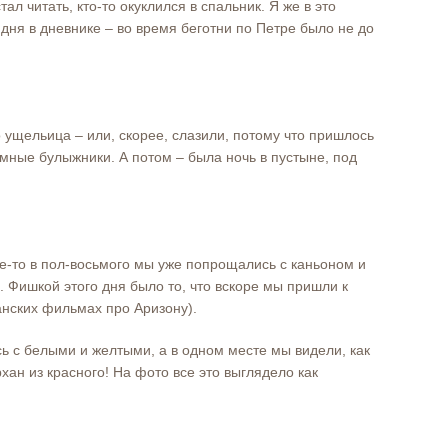
ал читать, кто-то окуклился в спальник. Я же в это
ня в дневнике – во время беготни по Петре было не до
 ущельица – или, скорее, слазили, потому что пришлось
омные булыжники. А потом – была ночь в пустыне, под
де-то в пол-восьмого мы уже попрощались с каньоном и
 Фишкой этого дня было то, что вскоре мы пришли к
анских фильмах про Аризону).
ь с белыми и желтыми, а в одном месте мы видели, как
ан из красного! На фото все это выглядело как