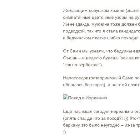
Желающим девушкам хозяин (звали е
симпатичные цветочные узоры на рук
Жене (да-да, мужчина тоже должен 
подводкой, так что я стала кандида
в бедуинском платке шибко походил 
От Сами мы узнали, что бедуины едя
Съешь – и неделю будешь “как на ко
“как на верблюде”).
Напоследок гостеприимный Сами пол
обошлось без торга), и на этой поз
Еще нас ждал сегодня нереально ог
(опять спа, да что за поход?! :)) Кто
бархану это было неугодно – из-за т
:)