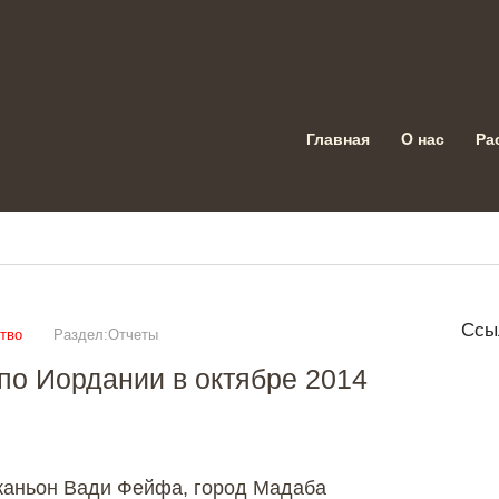
Главная
O нас
Ра
Ссы
тво
Раздел:Отчеты
по Иордании в октябре 2014
 каньон Вади Фейфа, город Мадаба