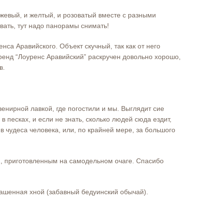
нжевый, и желтый, и розоватый вместе с разными
ывать, тут надо панорамы снимать!
са Аравийского. Объект скучный, так как от него
ренд “Лоуренс Аравийский” раскручен довольно хорошо,
в.
венирной лавкой, где погостили и мы. Выглядит сие
 песках, и если не знать, сколько людей сюда ездит,
в чудеса человека, или, по крайней мере, за большого
м, приготовленным на самодельном очаге. Спасибо
рашенная хной (забавный бедуинский обычай).